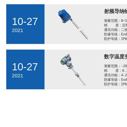
          -40℃~600℃(加配法兰盘上部散热导管) 

电磁兼容：测试
射频导纳
SIL认证：SIL
通讯功能：HAR
10-27
操作便宜性：带
测量范围：0~5
也可远端蓝牙调
精    度：定制
2021
测量范围：≥12
通讯功能：二线制
防爆等级：Exdi
防护等级：IP6
数字温度
10-27
测量范围：-200~
精    度：0.1
2021
通讯功能：4-20
防爆等级：Exdi
防护等级：IP6