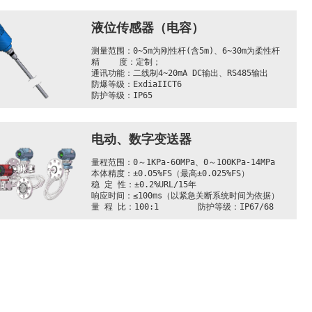
通讯功能：HART7通讯功能（有认证）

SIL认证：SIL2等级

液位传感器（电容）
防爆防护：ExdbⅡCT6 Gb/ExiaⅡCT6 Ga、IP68(水深
6m，时间48h)
测量范围：0~5m为刚性杆(含5m)、6~30m为柔性杆	

精    度：定制；

通讯功能：二线制4~20mA DC输出、RS485输出

防爆等级：ExdiaIICT6

防护等级：IP65
电动、数字变送器
量程范围：0～1KPa-60MPa、0～100KPa-14MPa	

本体精度：±0.05%FS（最高±0.025%FS）

稳 定 性：±0.2%URL/15年

响应时间：≤100ms（以紧急关断系统时间为依据）

量 程 比：100:1        防护等级：IP67/68