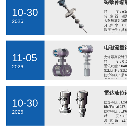
磁致伸缩
10-30
精    度：±1m
传 感 器：磁
2026
大耐压满足10M
分 辨 率：±0.5
温压补偿：具有
介质密度差：最小
防爆等级：ExdbⅡ
防护等级：IP68
电磁流量
测量范围：≥16
插深可调：采用
11-05
介质温度：-40～
允许最高设计压力：
通讯功能：HA
精    度：0.
2026
SIL认证：SIL
通讯功能：HA
电磁兼容：测
SIL认证：SIL
防护等级：最高I
多信号输出，
雷达液位
10-30
防爆等级：ExdbⅡ
Db/ExiaⅡCT6 
2026
防护等级：IP68
精    度：≤±
波 束 角：≤1°
介质温度：-40℃