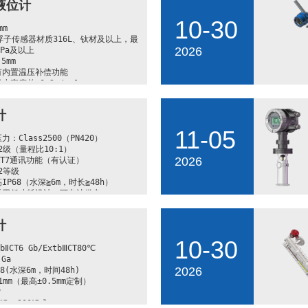
液位计
10-30
m

浮子传感器材质316L、钛材及以上，最
2026
Pa及以上

mm

内置温压补偿功能

密度差≤0.2g/cm³

CT6 Gb/ExiaⅡCT6 Ga

(水深6m，时间48h)

计
m（最高30m）

卡套锁紧结构，探杆插深可调

11-05
400℃

Class2500（PN420）

RT7通讯功能（有认证）

2级（量程比10:1）

2026
3等级

RT7通讯功能（有认证）

试合格等级为4级
2等级

P68（水深≧6m，时长≧48h）

采用低功耗设计，可电池供电
计
10-30
CT6 Gb/ExtbⅢCT80℃ 
Ga

2026
(水深6m，时间48h)

1mm（最高±0.5mm定制）



~+200℃或
