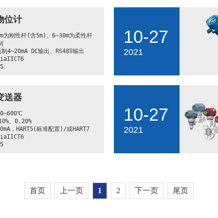
合格等级3级

物位计
2等级

T7通讯功能（有认证） 

10-27
就地四按键操作及LCD液晶显示功能，
m为刚性杆(含5m)、6~30m为柔性杆	

试



2021
0m（最大150m）
4~20mA DC输出、RS485输出

aIICT6

5
变送器
10-27
600℃	

0%、0.20%

2021
mA，HART5(标准配置)/或HART7

aIICT6

5
首页
上一页
1
2
下一页
尾页